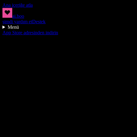
Ana içeriğe atla
ai.boo
şimdi yardım et
Destek
Menü
App Store adresinden indirin