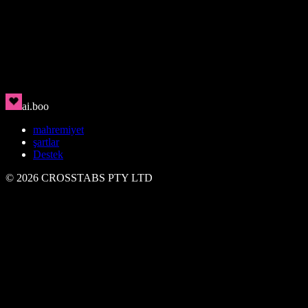
Jae
🇰🇷
Düşünceli ve özenli
ai.boo
mahremiyet
şartlar
Destek
©
2026
CROSSTABS PTY LTD