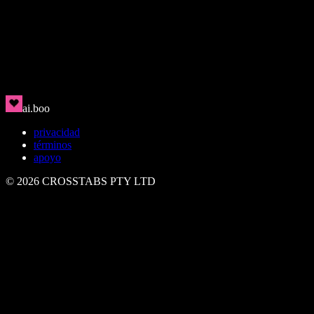
Rin
🇯🇵
Limpio, moderno, magnético.
ai.boo
privacidad
términos
apoyo
©
2026
CROSSTABS PTY LTD