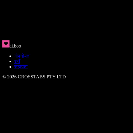
Rin
🇯🇵
स्वच्छ, आधुनिक, चुंबकीय
ai.boo
गोपनीयता
शर्तें
सहायता
©
2026
CROSSTABS PTY LTD