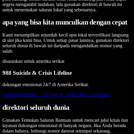
segera mengambil tindakan, lalu gunakan direktori di bawah ini
untuk menemukan saluran lokal yang sebenarnya.
apa yang bisa kita munculkan dengan cepat
Kami menampilkan sejumlah kecil opsi lokal terverifikasi langsung
di sini jika kami bisa. Untuk setiap pasar lainnya, gunakan direktori
seluruh dunia di bawah ini daripada mengandalkan nomor yang
salah.
disarankan untuk amerika serikat
988 Suicide & Crisis Lifeline
dukungan emosional 24/7 di Amerika Serikat.
Hubungi 988
Teks __TETAP_0__
Buka 988 Garis Hidup
direktori seluruh dunia
Gunakan Temukan Saluran Bantuan untuk mencari jalur krisis dan
layanan dukungan emosional di banyak negara. Jika Anda berada
dalam bahaya, hubungi nomor darurat setempat sekarang.