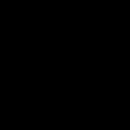
Ezra
🇫🇷
มีความคิดและแสดงออก