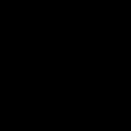
Mariana