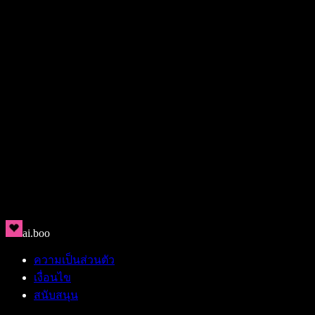
Rin
🇯🇵
สะอาด ทันสมัย ​​แม่เหล็ก
ai.boo
ความเป็นส่วนตัว
เงื่อนไข
สนับสนุน