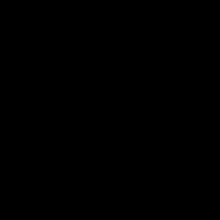
🇧🇷
มีไหวพริบและรวดเร็ว