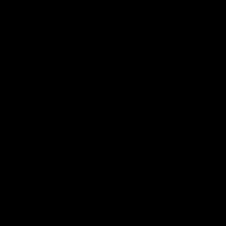
Luca
🇮🇹
สงบและเอาใจใส่