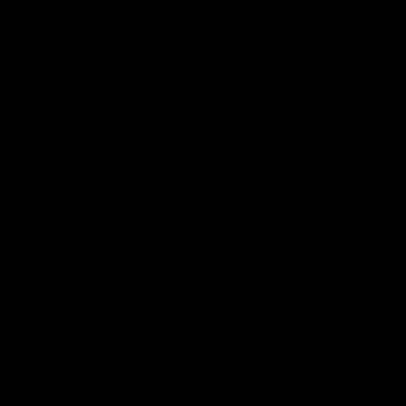
🇬🇧
Naomi
Steady and reassuring