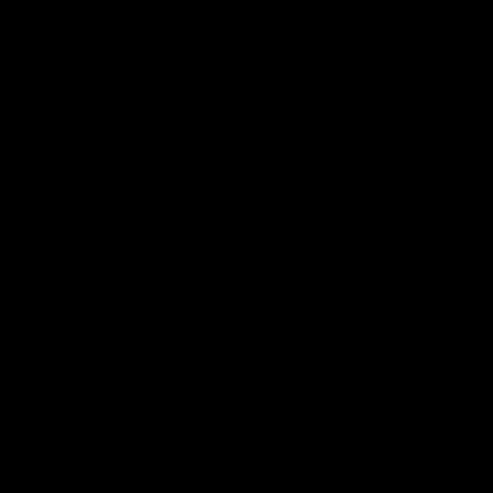
Jae
🇰🇷
มีความคิดและเอาใจใส่