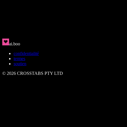
Jae
🇰🇷
Réfléchi et attentif
ai.boo
confidentialité
termes
soutien
©
2026
CROSSTABS PTY LTD