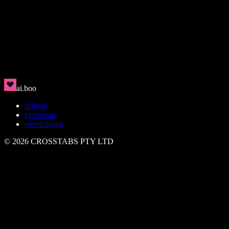
Rin
🇯🇵
Bersih, modern, magnetis
ai.boo
pribadi
ketentuan
mendukung
©
2026
CROSSTABS PTY LTD