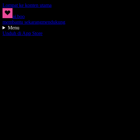
Lompat ke konten utama
ai.boo
membantu sekarang
mendukung
Menu
Unduh di App Store