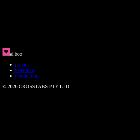
Rin
🇯🇵
Bersih, modern, magnetis
ai.boo
pribadi
ketentuan
mendukung
©
2026
CROSSTABS PTY LTD