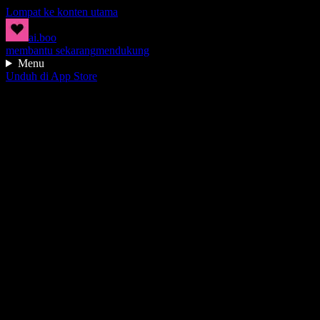
Lompat ke konten utama
ai.boo
membantu sekarang
mendukung
Menu
Unduh di App Store