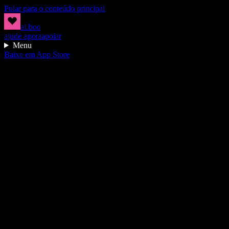
Pular para o conteúdo principal
ai.boo
ajude agora
apoiar
Menu
Baixe em App Store