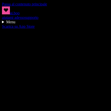
Passa al contenuto principale
ai.boo
aiutami adesso
supporto
Menu
Scarica su App Store