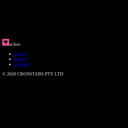
Rin
🇯🇵
Pulito, moderno, magnetico
ai.boo
privacy
termini
supporto
©
2026
CROSSTABS PTY LTD