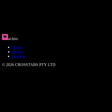
Rin
🇯🇵
Pulito, moderno, magnetico
ai.boo
privacy
termini
supporto
©
2026
CROSSTABS PTY LTD