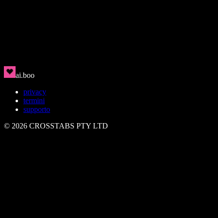
Jae
🇰🇷
Premuroso e attento
ai.boo
privacy
termini
supporto
©
2026
CROSSTABS PTY LTD